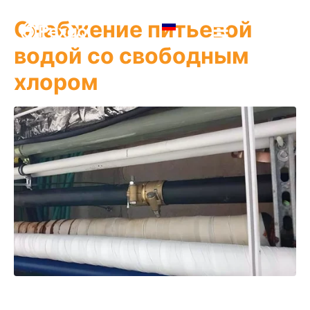
Снабжение питьевой
водой со свободным
хлором