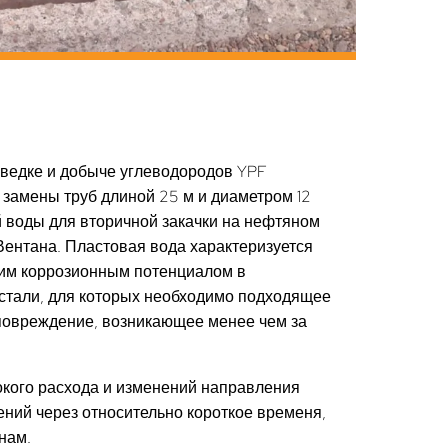
зведке и добыче углеводородов YPF
замены труб длиной 25 м и диаметром 12
й воды для вторичной закачки на нефтяном
ентана. Пластовая вода характеризуется
ким коррозионным потенциалом в
стали, для которых необходимо подходящее
 повреждение, возникающее менее чем за
кого расхода и изменений направления
ний через относительно короткое временя,
нам.