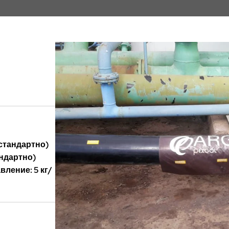
стандартно)
андартно)
вление: 5 кг/