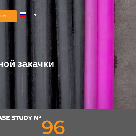
АПРОС
ной закачки
ASE STUDY Nº
96