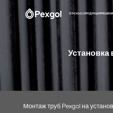
О PEXGOL
ПРОДУКЦИЯ
РЕШЕН
Установка 
Монтаж труб Pexgol на установ