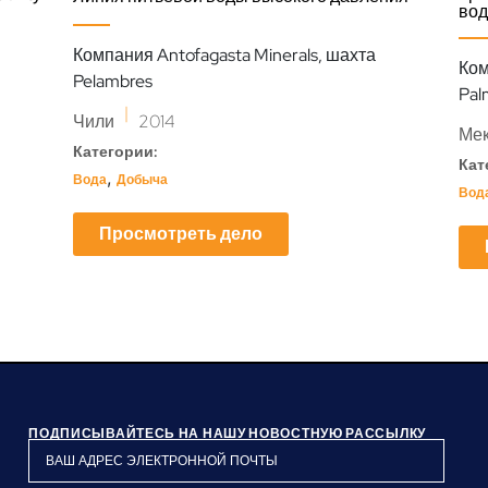
во
Компания Antofagasta Minerals, шахта
Ком
Pelambres
Pal
|
Чили
2014
Мек
Категории:
Кат
,
Вода
Добыча
Вод
Просмотреть дело
ПОДПИСЫВАЙТЕСЬ НА НАШУ НОВОСТНУЮ РАССЫЛКУ