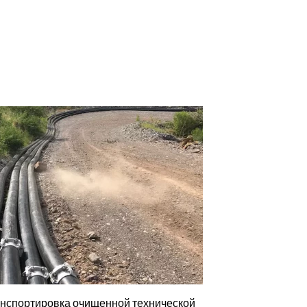
нспортировка очищенной технической
Транспортировк