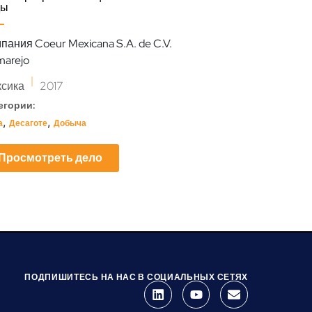
ды
Компания Loma 
пания Coeur Mexicana S.A. de C.V.
|
marejo
Колумбия
201
|
Категории:
сика
2017
,
Промышленный
Ш
егории:
,
,
а
Десаготе
Добыча
Просмотрет
Просмотреть дело
ПОДПИШИТЕСЬ НА НАС В СОЦИАЛЬНЫХ СЕТЯХ