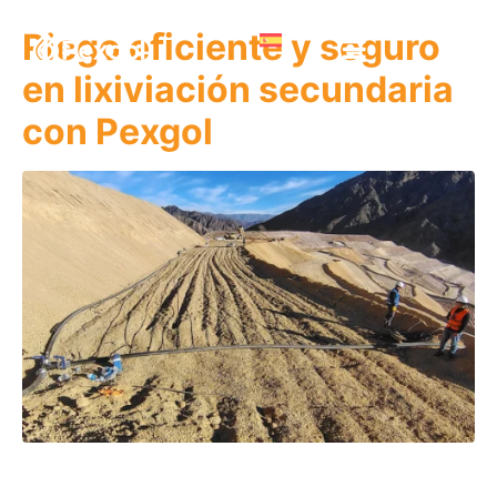
Riego eﬁciente y seguro
en lixiviación secundaria
con Pexgol