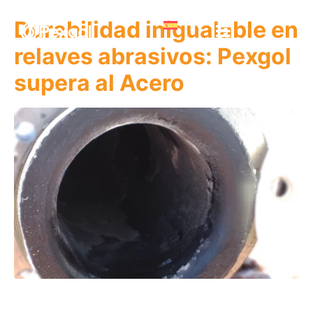
Durabilidad inigualable en
relaves abrasivos: Pexgol
supera al Acero