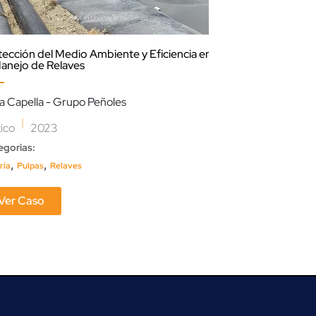
tección del Medio Ambiente y Eficiencia en
Transporte de A
Manejo de Relaves
Incendios
a Capella - Grupo Peñoles
Profertil
|
|
ico
2023
Argentina
202
egorias:
Categorias:
,
,
,
ría
Pulpas
Relaves
Hidrante
Industrial
Ver Caso
Ver Caso