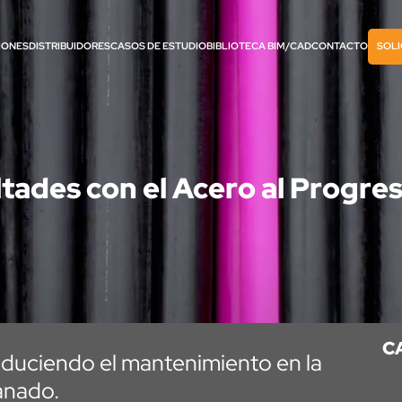
IONES
DISTRIBUIDORES
CASOS DE ESTUDIO
BIBLIOTECA BIM/CAD
CONTACTO
SOLI
ultades con el Acero al Progre
C
educiendo el mantenimiento en la
anado.