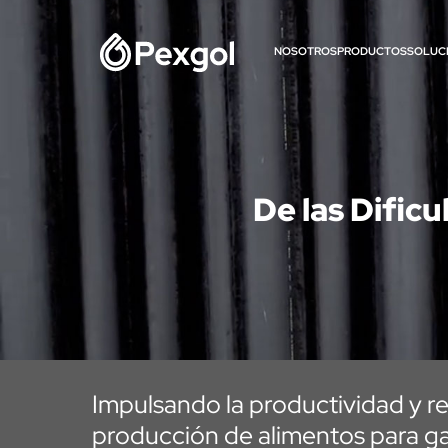
NOSOTROS
PRODUCTOS
SOLUC
De las Dific
Impulsando la productividad y r
producción de alimentos para g