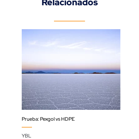
Relacionados
Líne
Prueba: Pexgol vs HDPE
Inc
YBL