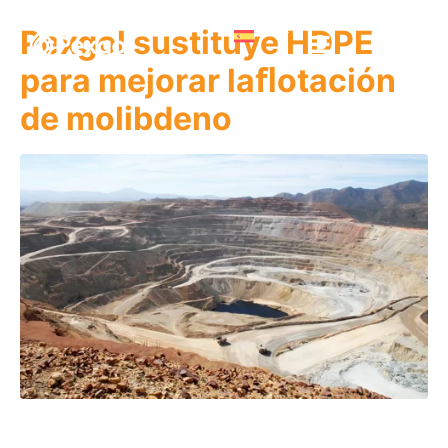
Pexgol sustituye HDPE
para mejorar laﬂotación
de molibdeno