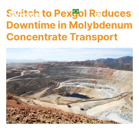
Switch to Pexgol Reduces
Downtime in Molybdenum
Concentrate Transport