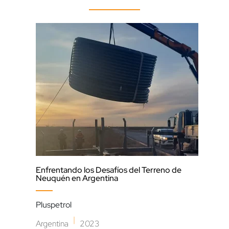
Enfrentando los Desafíos del Terreno de
Opt
Neuquén en Argentina
Liti
Pluspetrol
Pun
|
Argentina
2023
Arge