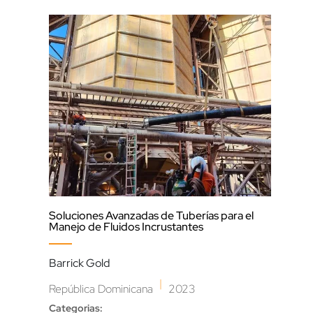
Soluciones Avanzadas de Tuberías para el
Dre
Manejo de Fluidos Incrustantes
COD
Barrick Gold
Chil
|
República Dominicana
2023
Cate
Categorias: