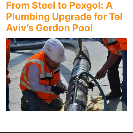
From Steel to Pexgol: A
Plumbing Upgrade for Tel
Aviv’s Gordon Pool