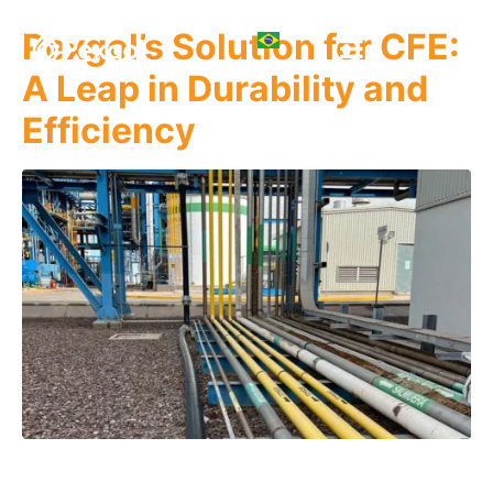
Pexgol’s Solution for CFE:
A Leap in Durability and
Efficiency