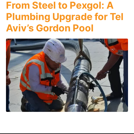
From Steel to Pexgol: A
Plumbing Upgrade for Tel
Aviv’s Gordon Pool