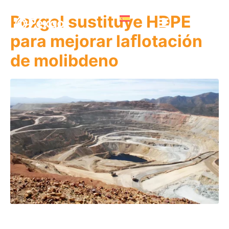
Pexgol sustituye HDPE
para mejorar laﬂotación
de molibdeno