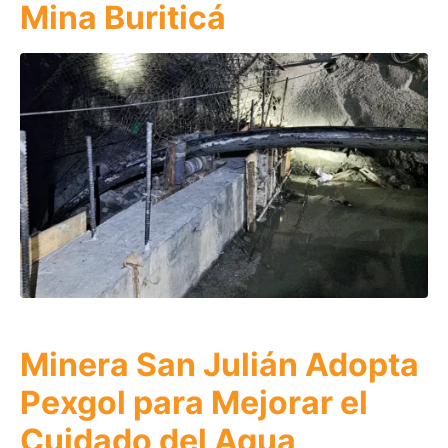
Mina Buriticá
Minera San Julián Adopta
Pexgol para Mejorar el
Cuidado del Agua