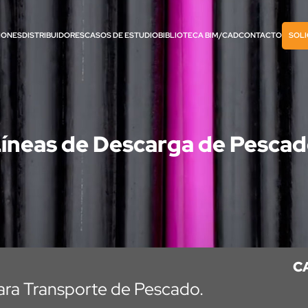
IONES
DISTRIBUIDORES
CASOS DE ESTUDIO
BIBLIOTECA BIM/CAD
CONTACTO
SOLI
íneas de Descarga de Pesca
C
para Transporte de Pescado.