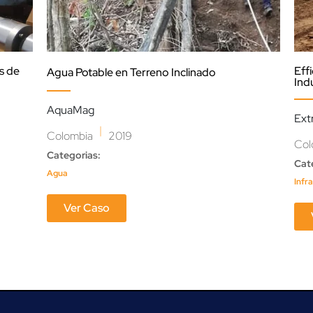
os de
Eff
Agua Potable en Terreno Inclinado
Ind
AquaMag
Ext
|
Colombia
2019
Col
Categorias:
Cat
Agua
Infr
Ver Caso