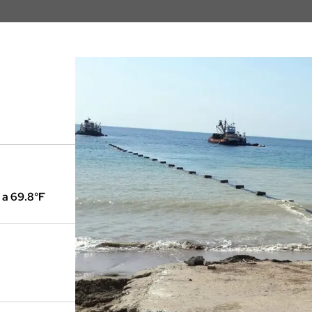
 a 69.8°F