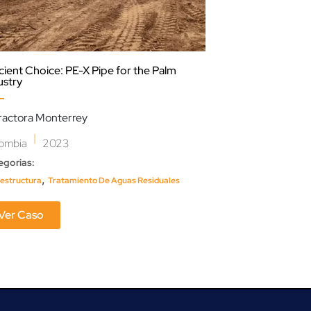
icient Choice: PE-X Pipe for the Palm
Enfrentando los 
ustry
Neuquén en Arge
ractora Monterrey
Pluspetrol
|
|
ombia
2023
Argentina
202
egorias:
Categorias:
,
,
aestructura
Tratamiento De Aguas Residuales
Agua
Petroleo Y Gas
Ver Caso
Ver Caso